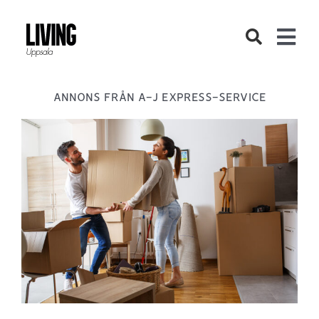
Fortsätt
till
Togg
innehållet
Navi
Bostad
ANNONS FRÅN A-J EXPRESS-SERVICE
Inredning
Livsstil
DIY