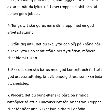
3.
Böj knäna, spänn magen, håll ryggen rak och sänk
axlarna när du lyfter. Håll överkroppen stabil och låt
benen göra jobbet.
4.
Tunga lyft ska göras nära din kropp med en god
arbetsställning.
5.
Ställ dig intill det du ska lyfta och böj på knäna när
du ska lyfta upp samt ställa ner flyttlådan, möbeln
eller blomkrukan.
6.
Bär det som ska bäras med god kontroll och fortsatt
god arbetsställning. Undvik onödig stress som kan leda
till snedsteg.
7.
Placera det du burit eller ska bära på rimliga
lyfthöjder så att du undviker lyft för långt från kroppen
eller för högt upp, vilket kan bidra till onödig