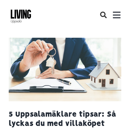
Fortsätt
till
Togg
innehållet
Navi
Bostad
Inredning
Livsstil
DIY
5 Uppsalamäklare tipsar: Så
lyckas du med villaköpet